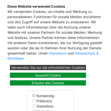
Firmensuche A-Z
Diese Website verwendet Cookies
Branchensuche A-Z
Wir verwenden Cookies, um Inhalte und Werbung zu
Livesuche
personalisieren, Funktionen für soziale Medien anzubieten
TOP100
und den Zugriff auf unsere Website zu analysieren. Wir
Suchtipps
teilen auch Informationen über die Nutzung unserer
Suchboxen
Website mit unseren Partnern für soziale Medien, Werbung
und Analyse. Unsere Partner können diese Informationen
mit anderen Daten kombinieren, die zur Verfügung gestellt
Informationen
wurden oder die sie im Rahmen Ihrer Nutzung der Dienste
Infos und Regeln
gesammelt haben. Unser
Impressum
und
Datenschutz &
Nutzungsbedingungen
Richtlinien
Datenschutz
Verwenden Sie nur die erforderlichen Cookies
Widerruf
FAQ
Auswahl Cookie
Impressum
Erlaube alle Cookies
Kontakte
Backlink
Notwendig
Sitemap
Präferenz
Statistiken